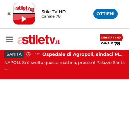
Stile TV HD
OTTIENI
Canale 78
io Paestum, istituita la Guardia Medica Turistica presso il Psaut di Piazza Santini
Ospedale di Agropoli, sindaci Mutalipassi e Rizzo incontrano Fico: “Intesa per potenziare servizi”
SANITÀ
16:37
ra
NAPOLI. Si è svolto questa mattina, presso il Palazzo Santa
NA
L...
o..