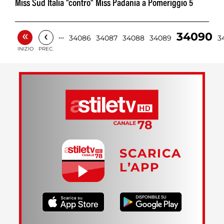
Miss Sud Italia "contro" Miss Padania a Pomeriggio 5
«
‹
34090
…
34086
34087
34088
34089
3
INIZIO
PREC.
SCARICA
L’APP