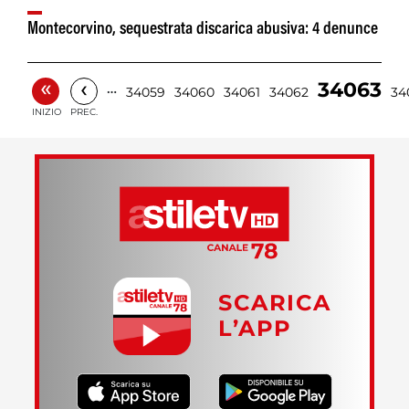
Montecorvino, sequestrata discarica abusiva: 4 denunce
«
‹
34063
…
34059
34060
34061
34062
34
INIZIO
PREC.
SCARICA
L’APP