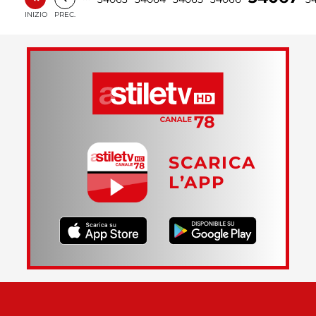
INIZIO
PREC.
SCARICA
L’APP