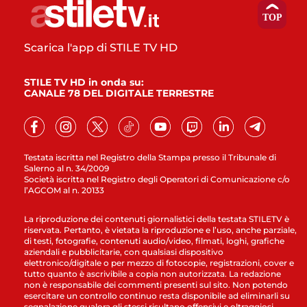
Scarica l'app di STILE TV HD
STILE TV HD in onda su:
CANALE 78 DEL DIGITALE TERRESTRE
Testata iscritta nel Registro della Stampa presso il Tribunale di
Salerno al n. 34/2009
Società iscritta nel Registro degli Operatori di Comunicazione c/o
l’AGCOM al n. 20133
La riproduzione dei contenuti giornalistici della testata STILETV è
riservata. Pertanto, è vietata la riproduzione e l’uso, anche parziale,
di testi, fotografie, contenuti audio/video, filmati, loghi, grafiche
aziendali e pubblicitarie, con qualsiasi dispositivo
elettronico/digitale o per mezzo di fotocopie, registrazioni, cover e
tutto quanto è ascrivibile a copia non autorizzata. La redazione
non è responsabile dei commenti presenti sul sito. Non potendo
esercitare un controllo continuo resta disponibile ad eliminarli su
segnalazione qualora gli stessi risultano offensivi e oltraggiosi.