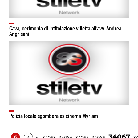
Cava, cerimonia di intitolazione villetta all’avv. Andrea
Angrisani
Polizia locale sgombera ex cinema Myriam
«
‹
34067
…
34063
34064
34065
34066
3