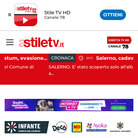
Stile TV HD
OTTIENI
Canale 78
Capaccio Paestum, evasione tassa di soggiorno: scoperte 49 strutture fantasma, elevate 132 sanzioni
CRONACA
13:55
ne di
SALERNO. E' stato scoperto solo all'alba, ma la sua
a...