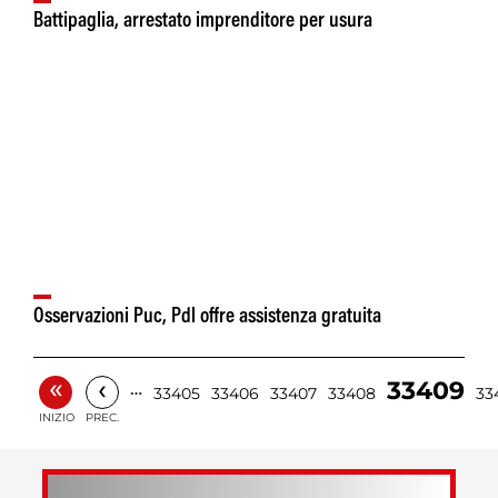
Battipaglia, arrestato imprenditore per usura
Osservazioni Puc, Pdl offre assistenza gratuita
«
‹
33409
…
33405
33406
33407
33408
33
INIZIO
PREC.