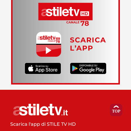
SCARICA
L’APP
Scarica l'app di STILE TV HD