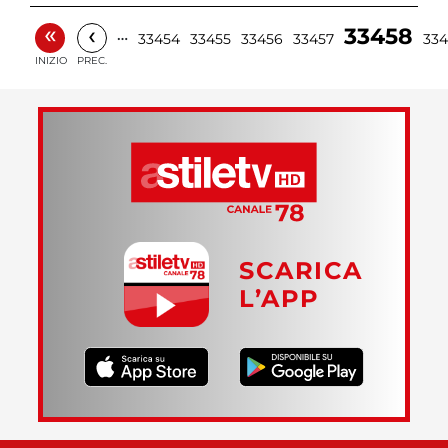
«
‹
33458
…
33454
33455
33456
33457
33
INIZIO
PREC.
SCARICA
L’APP