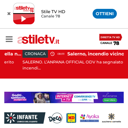
Stile TV HD
OTTIENI
Canale 78
Eboli, uomo aggredito nella notte: indagini in corso
Salerno, incendio vicino ad un traliccio: tempest
CRONACA
08:09
to
SALERNO. L’ANPANA OFFICIAL ODV ha segnalato al 115 u
incendi...