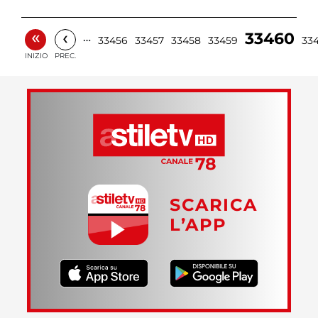
«
‹
33460
…
33456
33457
33458
33459
33
INIZIO
PREC.
SCARICA
L’APP