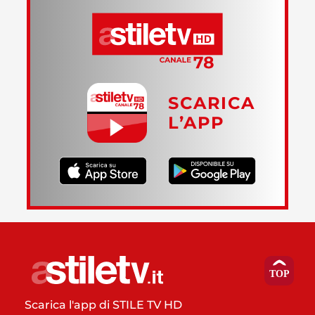
SCARICA
L’APP
Scarica l'app di STILE TV HD