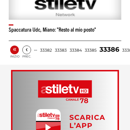
Spaccatura Udc, Miano: "Resto al mio posto"
«
‹
33386
…
33382
33383
33384
33385
333
INIZIO
PREC.
SCARICA
L’APP