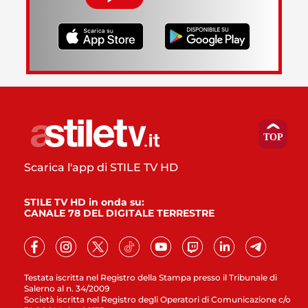
Scarica l'app di STILE TV HD
STILE TV HD in onda su:
CANALE 78 DEL DIGITALE TERRESTRE
Testata iscritta nel Registro della Stampa presso il Tribunale di
Salerno al n. 34/2009
Società iscritta nel Registro degli Operatori di Comunicazione c/o