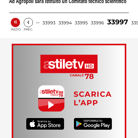
Ad Agropoli sarà istituito un Comitato tecnico scientifico
«
‹
33997
…
33993
33994
33995
33996
33
INIZIO
PREC.
SCARICA
L’APP