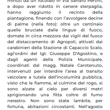
minuti da un focolaio in Via Sandro Pertini
,
e dopo aver ridotto in cenere sterpaglia,
hanno raggiunto il recinto della
piantagione, finendo con l’avvolgere decine
di palme (nella foto): oltre un centinaio
quelle bruciate dalle lingue di fuoco,
domate in circa mezzora dai vigili del fuoco
del distaccamento di Agropoli, attivati dai
carabinieri della Stazione di Capaccio Scalo,
agl’ordini del lgt. Giuseppe D’Agostino, e
dagli agenti della Polizia Municipale,
coordinati dal magg. Natale Carotenuto,
intervenuti per interdire l’area al transito
veicolare a tutela dell’incolumità pubblica,
visto che le fiamme, al culmine del rogo, si
sono alzate al cielo per diversi metri
sprigionando una fitta coltre di fumo
nerastro. Non sono state lambite, per
fortuna, abitazioni circostanti. Nell'agosto