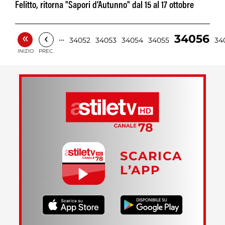
Felitto, ritorna "Sapori d’Autunno" dal 15 al 17 ottobre
«
‹
34056
…
34052
34053
34054
34055
34
INIZIO
PREC.
SCARICA
L’APP