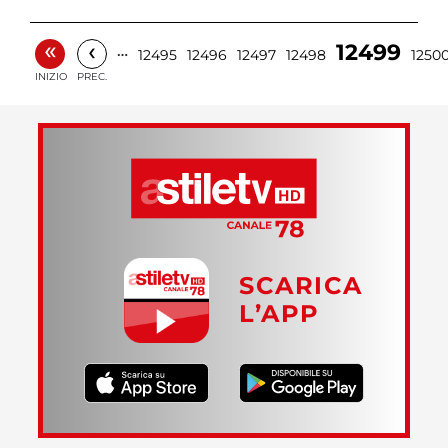
«
‹
12499
…
12495
12496
12497
12498
1250
INIZIO
PREC.
SCARICA
L’APP