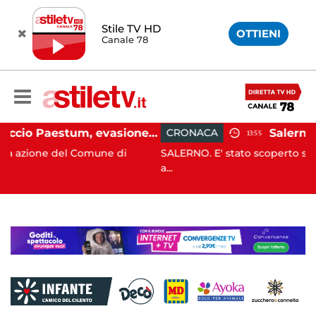
Stile TV HD
OTTIENI
Canale 78
Capaccio Paestum, evasione tassa di soggiorno: scoperte 49 strutture fantasma, elevate 132 sanzioni
CRONACA
13:55
omune di
SALERNO. E' stato scoperto solo all'alba, ma la 
a...