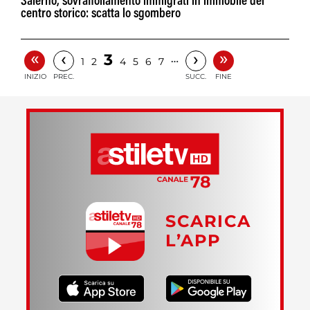
Salerno, sovraffollamento immigrati in immobile del
centro storico: scatta lo sgombero
«
»
‹
›
3
…
1
2
4
5
6
7
INIZIO
PREC.
SUCC.
FINE
SCARICA
L’APP