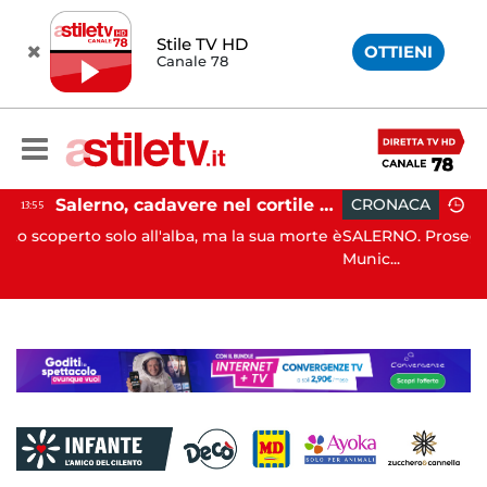
Stile TV HD
OTTIENI
Canale 78
Salerno, cadavere nel cortile di un palazzo: indaga la Polizia
CRONACA
09:52
ba, ma la sua morte è
SALERNO. Proseguono i controlli congiunti
Munic...