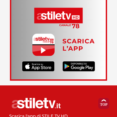
SCARICA
L’APP
Scarica l'app di STILE TV HD