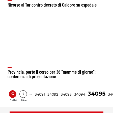
Provincia, parte il corso per 36 “mamme di giorno”:
conferenza di presentazione
«
‹
34095
…
34091
34092
34093
34094
34
INIZIO
PREC.