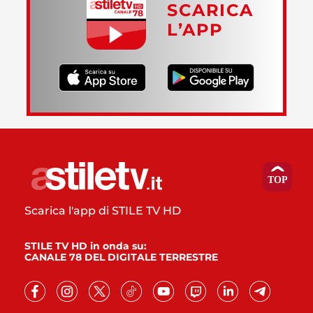
SCARICA
L’APP
Scarica l'app di STILE TV HD
STILE TV HD in onda su:
CANALE 78 DEL DIGITALE TERRESTRE