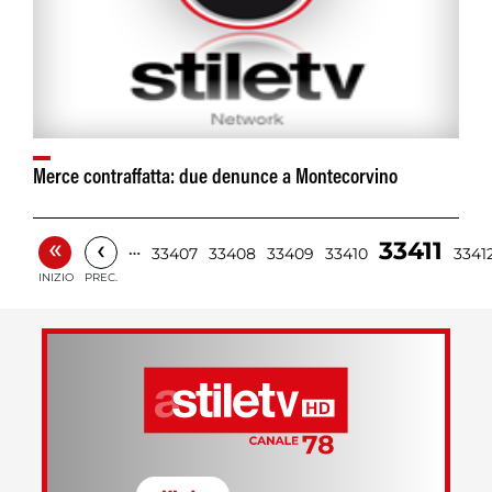
Merce contraffatta: due denunce a Montecorvino
«
‹
33411
…
33407
33408
33409
33410
3341
INIZIO
PREC.