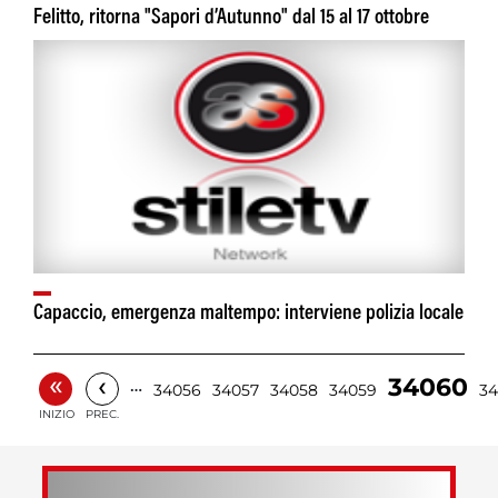
Felitto, ritorna "Sapori d’Autunno" dal 15 al 17 ottobre
Capaccio, emergenza maltempo: interviene polizia locale
«
‹
34060
…
34056
34057
34058
34059
34
INIZIO
PREC.