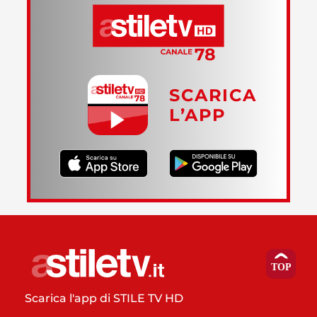
SCARICA
L’APP
Scarica l'app di STILE TV HD