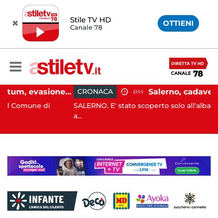
Stile TV HD
OTTIENI
Canale 78
Capaccio Paestum, evasione tassa di soggiorno: scoperte 49 strutture fantasma, elevate 132 sanzioni
CRONACA
13:55
 di
SALERNO. E' stato scoperto solo all'alba, ma la sua m
a...