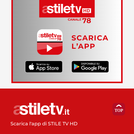
SCARICA
L’APP
Scarica l'app di STILE TV HD