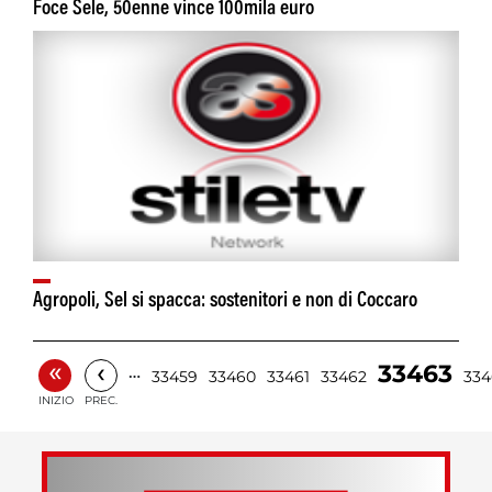
Foce Sele, 50enne vince 100mila euro
Agropoli, Sel si spacca: sostenitori e non di Coccaro
«
‹
33463
…
33459
33460
33461
33462
334
INIZIO
PREC.