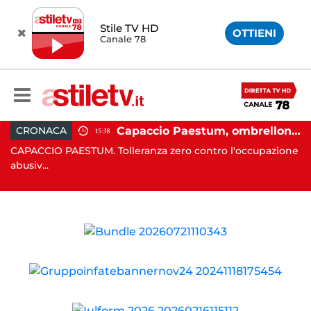
Stile TV HD
OTTIENI
Canale 78
 in moto nella notte: 19enne in prognosi riservata
Capaccio Paestum, ombrellone selvaggio: blitz della Municipale, sgomberate tutte le spiagge libere
CRONACA
15:38
in
CAPACCIO PAESTUM. Tolleranza zero contro l'occupazione
C
abusiv...
dr