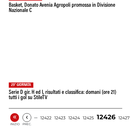
Basket, Donato Avenia Agropoli promossa in Divisione
Nazionale C
29° GIORNATA
Serie D gir. H ed I, risultati e classifica: domani (ore 21)
tutti i gol su StileTV
«
‹
12426
…
12422
12423
12424
12425
12427
INIZIO
PREC.