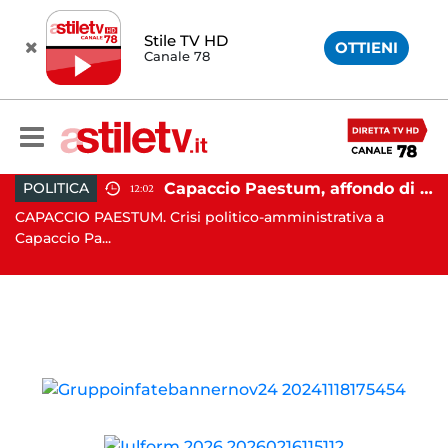
Stile TV HD
OTTIENI
Canale 78
 Campi Flegrei, nuova scossa e sciame sismico
Capaccio Paestum, affondo di Forza Italia: "Paolino è arrivato al capolinea"
POLITICA
12:02
CAPACCIO PAESTUM. Crisi politico-amministrativa a
AV
Capaccio Pa...
un