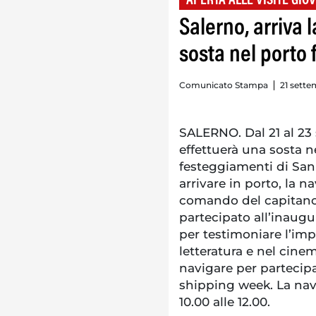
APERTA ALLE VISITE GIOV
Salerno, arriva 
sosta nel porto 
Comunicato Stampa
21 sette
SALERNO. Dal 21 al 23
effettuerà una sosta n
festeggiamenti di San 
arrivare in porto, la na
comando del capitano 
partecipato all’inaug
per testimoniare l’imp
letteratura e nel cine
navigare per partecipa
shipping week. La nave
10.00 alle 12.00.