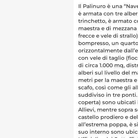
Il Palinuro è una “Nave
è armata con tre alber
trinchetto, è armato c
maestra e di mezzana s
frecce e vele di strallo
bompresso, un quarto
orizzontalmente dall’
con vele di taglio (fio
di circa 1.000 mq, dist
alberi sul livello del m
metri per la maestra e
scafo, così come gli al
suddiviso in tre ponti.
coperta) sono ubicati i
Allievi, mentre sopra 
castello prodiero e de
all’estrema poppa, è s
suo interno sono ubicati