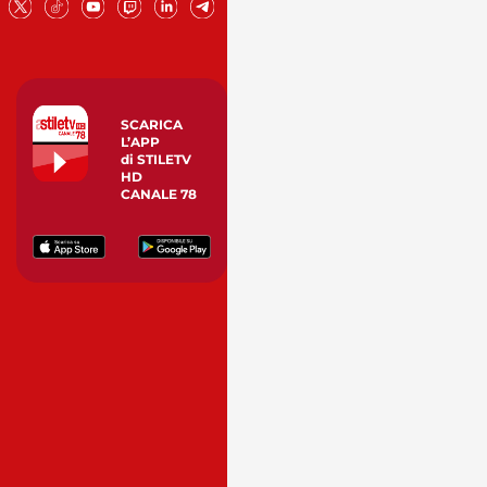
SCARICA
L’APP
di STILETV
HD
CANALE 78