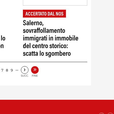
ACCERTATO DAL NOS
Salerno,
sovraffollamento
 lo
immigrati in immobile
on
del centro storico:
scatta lo sgombero
»
›
…
7
8
9
SUCC.
FINE