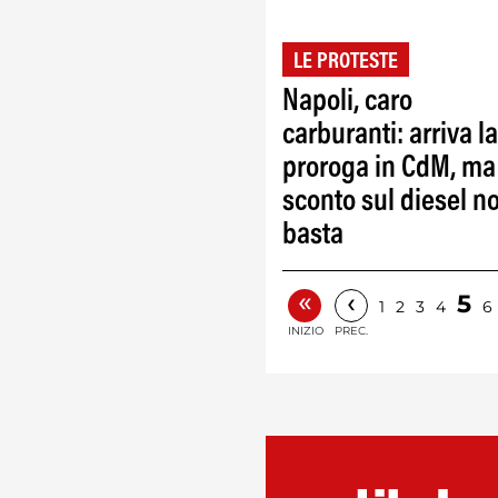
LE PROTESTE
Napoli, caro
carburanti: arriva la
proroga in CdM, ma
sconto sul diesel n
basta
«
‹
5
1
2
3
4
6
INIZIO
PREC.