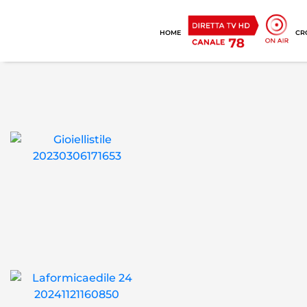
HOME
CR