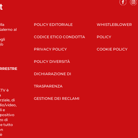
lla
POLICY EDITORIALE
WHISTLEBLOWER
Salerno al
CODICE ETICO CONDOTTA
POLICY
gli
/o
PRIVACY POLICY
COOKIE POLICY
POLICY DIVERSITÀ
ERRESTRE
DICHIARAZIONE DI
TRASPARENZA
LETV è
a
GESTIONE DEI RECLAMI
ziale, di
dio/video,
i e
spositivo
zo di
 e tutto
on
 è