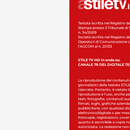
Testata iscritta nel Registro de
Stampa presso il Tribunale di 
n. 34/2009
Società iscritta nel Registro de
Operatori di Comunicazione c
l’AGCOM al n. 20133
STILE TV HD in onda su:
CANALE 78 DEL DIGITALE T
La riproduzione dei contenuti
giornalistici della testata STI
riservata. Pertanto, è vietata l
riproduzione e l’uso, anche par
testi, fotografie, contenuti au
filmati, loghi, grafiche aziendal
pubblicitarie, con qualsiasi di
elettronico/digitale o per mez
fotocopie, registrazioni, cover
quanto è ascrivibile a copia n
autorizzata. La redazione non