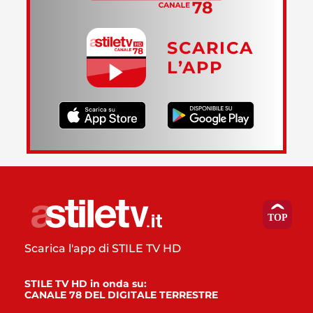
SCARICA
L’APP
Scarica l'app di STILE TV HD
STILE TV HD in onda su:
CANALE 78 DEL DIGITALE TERRESTRE