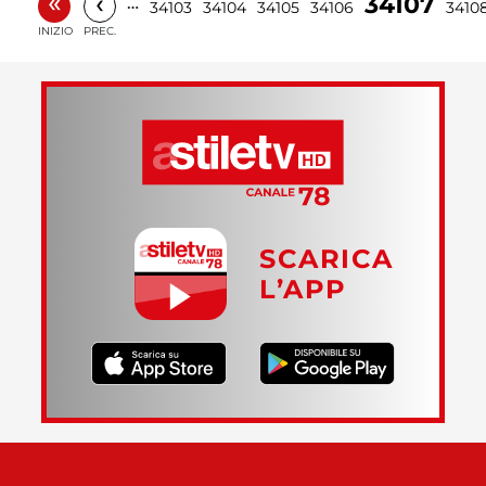
«
‹
34107
…
34103
34104
34105
34106
3410
INIZIO
PREC.
SCARICA
L’APP