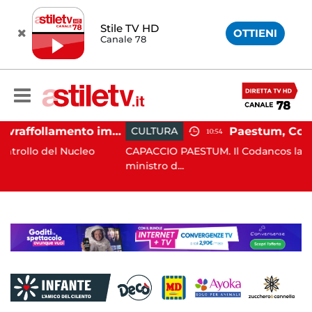
Stile TV HD
OTTIENI
Canale 78
Salerno, sovraffollamento immigrati in immobile del centro storico: scatta lo sgombero
CULTURA
10:54
Nucleo
CAPACCIO PAESTUM. Il Codancos lancia un appello
ministro d...