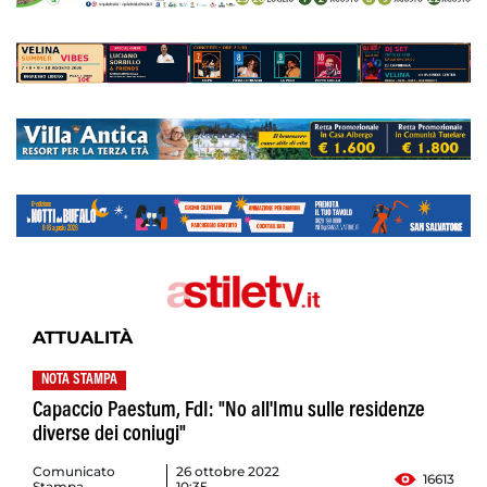
ATTUALITÀ
NOTA STAMPA
Capaccio Paestum, FdI: "No all'Imu sulle residenze
diverse dei coniugi"
Comunicato
26 ottobre 2022
16613
Stampa
10:35