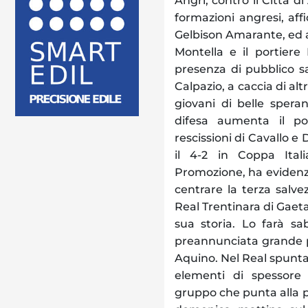
Angri, contro il Città d
formazioni angresi, aff
Gelbison Amarante, ed a
Montella e il portiere 
presenza di pubblico sa
Calpazio, a caccia di alt
giovani di belle speran
difesa aumenta il p
rescissioni di Cavallo 
il 4-2 in Coppa Ital
Promozione, ha evidenzia
centrare la terza salvez
Real Trentinara di Gaet
sua storia. Lo farà sa
preannunciata grande p
Aquino. Nel Real spunta
elementi di spessore
gruppo che punta alla p