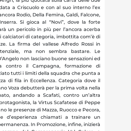
i Angri, la più quotata sulla carta delle due
idata a Criscuolo e con al suo interno l’ex
ncora Rodio, Della Femina, Galdi, Falcone,
Inserra. Si gioca al “Novi”, dove la forte
rà un pericolo in più per l’ancora acerba
ri calciatori di categoria, imbottita com’è di
ze. La firma del vallese Alfredo Rossi in
otenziale, ma non sembra bastare. Le
e D’Angelo non lasciano buone sensazioni ed
ia contro il Campagna, formazione di
to tutti i limiti della squadra che punta a
za di fila in Eccellenza. Categoria dove il
ano Voza debutterà per la prima volta nella
bato, andando a Scafati, contro un’altra
rotagonista, la Virtus Scafatese di Peppe
no le presenze di Mazza, Ruocco e Pecora,
 e d’esperienza chiamati a trainare un
ermanenza. In Promozione, infine, inizierà