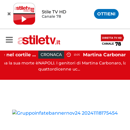
Stile TV HD
OTTIENI
Canale 78
Salerno, cadavere nel cortile di un palazzo: indaga la Polizia
CRONACA
13:05
 sua morte è
NAPOLI. I genitori di Martina Carbonaro, la
quattordicenne uc...