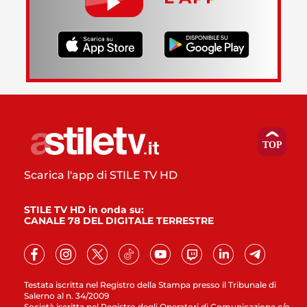
Scarica l'app di STILE TV HD
STILE TV HD in onda su:
CANALE 78 DEL DIGITALE TERRESTRE
Testata iscritta nel Registro della Stampa presso il Tribunale di
Salerno al n. 34/2009
Società iscritta nel Registro degli Operatori di Comunicazione c/o