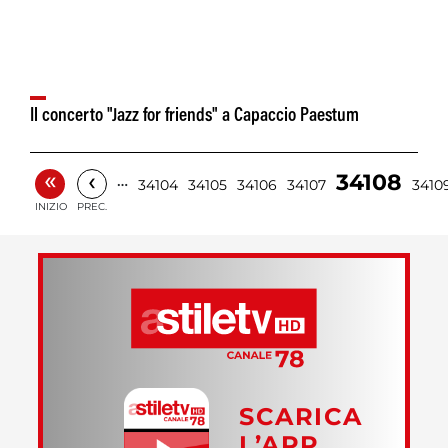
Il concerto "Jazz for friends" a Capaccio Paestum
«
‹
34108
…
34104
34105
34106
34107
3410
INIZIO
PREC.
SCARICA
L’APP