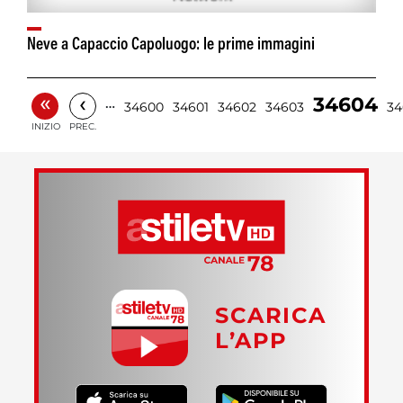
Neve a Capaccio Capoluogo: le prime immagini
«
‹
34604
…
34600
34601
34602
34603
34
INIZIO
PREC.
SCARICA
L’APP