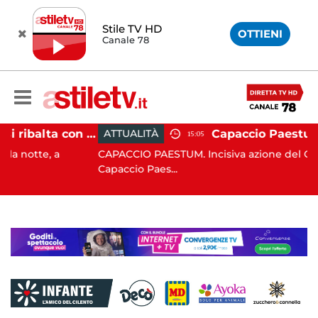
Stile TV HD
OTTIENI
Canale 78
Pontecagnano, si ribalta con l'auto alla rotatoria: giovane ferito
ATTUALITÀ
15:05
, a
CAPACCIO PAESTUM. Incisiva azione del Comune di
Capaccio Paes...