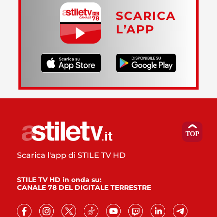
SCARICA
L’APP
Scarica l'app di STILE TV HD
STILE TV HD in onda su:
CANALE 78 DEL DIGITALE TERRESTRE