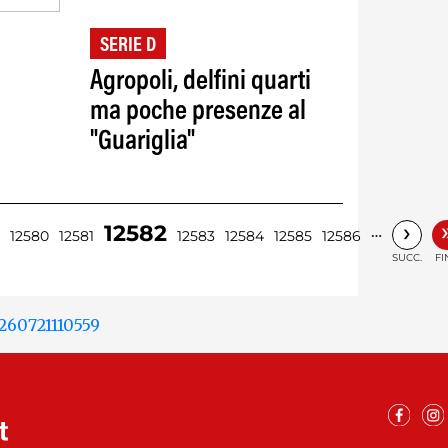
SERIE D
Agropoli, delfini quarti
ma poche presenze al
"Guariglia"
›
12582
…
12580
12581
12583
12584
12585
12586
SUCC.
FI