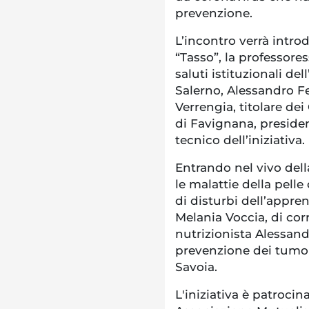
prevenzione.
L’incontro verrà introd
“Tasso”, la professore
saluti istituzionali d
Salerno, Alessandro F
Verrengia, titolare de
di Favignana, preside
tecnico dell’iniziativa.
Entrando nel vivo dell
le malattie della pel
di disturbi dell’appre
Melania Voccia, di cor
nutrizionista Alessand
prevenzione dei tumor
Savoia.
L'iniziativa è patroci