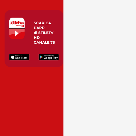
SCARICA
L’APP
di STILETV
HD
CANALE 78