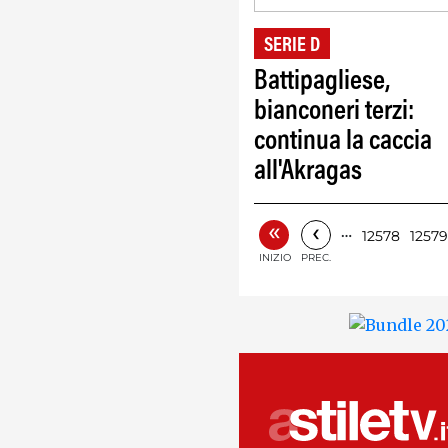
SERIE D
Battipagliese,
bianconeri terzi:
continua la caccia
all'Akragas
«
‹
…
12578
12579
INIZIO
PREC.