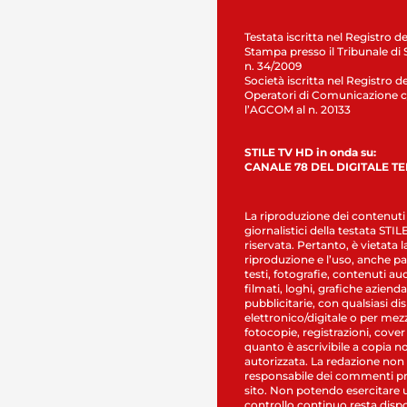
Testata iscritta nel Registro de
Stampa presso il Tribunale di 
n. 34/2009
Società iscritta nel Registro de
Operatori di Comunicazione c
l’AGCOM al n. 20133
STILE TV HD in onda su:
CANALE 78 DEL DIGITALE T
La riproduzione dei contenuti
giornalistici della testata STI
riservata. Pertanto, è vietata l
riproduzione e l’uso, anche par
testi, fotografie, contenuti au
filmati, loghi, grafiche aziendal
pubblicitarie, con qualsiasi di
elettronico/digitale o per mez
fotocopie, registrazioni, cover
quanto è ascrivibile a copia n
autorizzata. La redazione non
responsabile dei commenti pr
sito. Non potendo esercitare 
controllo continuo resta dispo