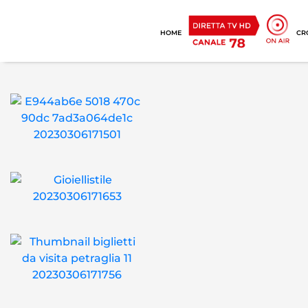
HOME
CR