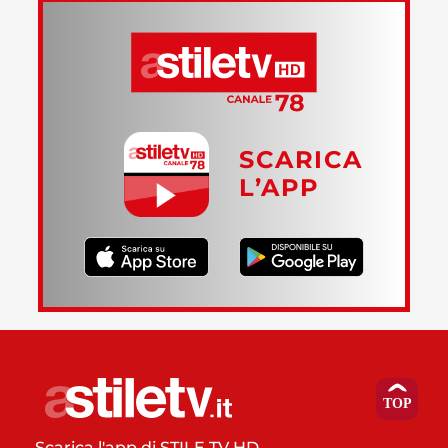
SCARICA
L’APP
Scarica l'app di STILE TV HD