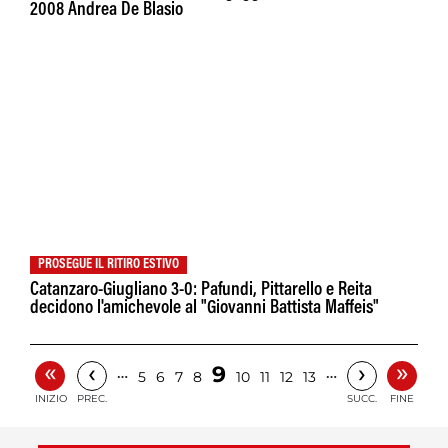
2008 Andrea De Blasio
PROSEGUE IL RITIRO ESTIVO
Catanzaro-Giugliano 3-0: Pafundi, Pittarello e Reita
decidono l'amichevole al "Giovanni Battista Maffeis"
«
»
‹
›
9
…
…
5
6
7
8
10
11
12
13
INIZIO
PREC.
SUCC.
FINE