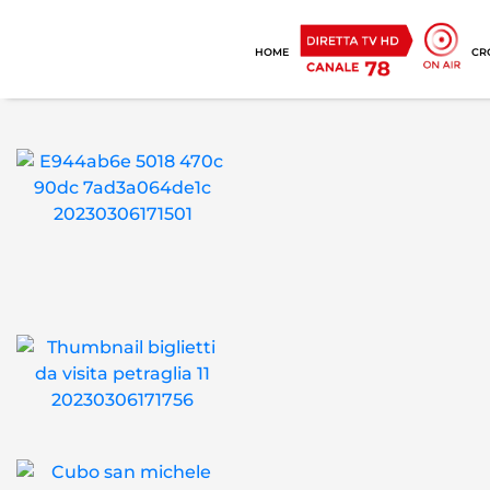
HOME
CR