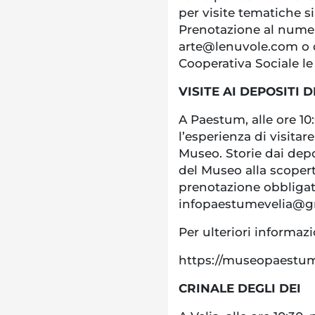
per visite tematiche s
Prenotazione al numer
arte@lenuvole.com o d
Cooperativa Sociale l
VISITE AI DEPOSITI
A Paestum, alle ore 10:0
l’esperienza di visitare 
Museo. Storie dai depo
del Museo alla scoperta
prenotazione obbligat
infopaestumevelia@
Per ulteriori informaz
https://museopaestum.c
CRINALE DEGLI DEI