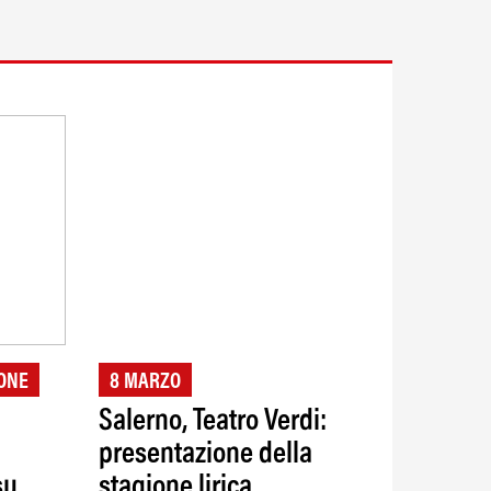
ONE
8 MARZO
Salerno, Teatro Verdi:
presentazione della
su
stagione lirica