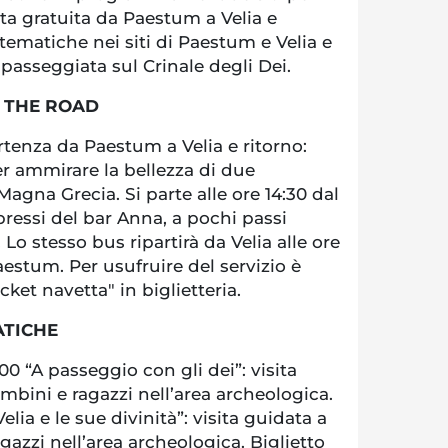
tta gratuita da Paestum a Velia e
 tematiche nei siti di Paestum e Velia e
 passeggiata sul Crinale degli Dei.
N THE ROAD
rtenza da Paestum a Velia e ritorno:
r ammirare la bellezza di due
Magna Grecia. Si parte alle ore 14:30 dal
ressi del bar Anna, a pochi passi
 Lo stesso bus ripartirà da Velia alle ore
Paestum. Per usufruire del servizio è
ticket navetta" in biglietteria.
ATICHE
00 “A passeggio con gli dei”: visita
bini e ragazzi nell’area archeologica.
“Velia e le sue divinità”: visita guidata a
azzi nell’area archeologica. Biglietto