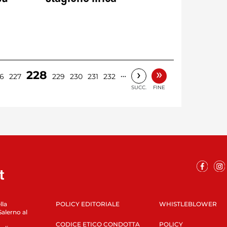
»
›
228
…
6
227
229
230
231
232
SUCC.
FINE
lla
POLICY EDITORIALE
WHISTLEBLOWER
Salerno al
CODICE ETICO CONDOTTA
POLICY