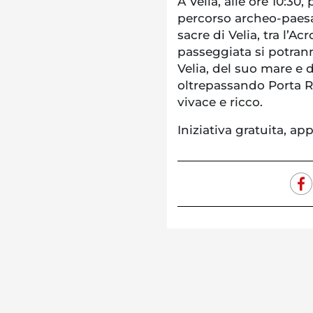
A Velia, alle ore 10:30,
percorso archeo-paesa
sacre di Velia, tra l’Ac
passeggiata si potran
Velia, del suo mare e d
oltrepassando Porta Ro
vivace e ricco.
Iniziativa gratuita, a