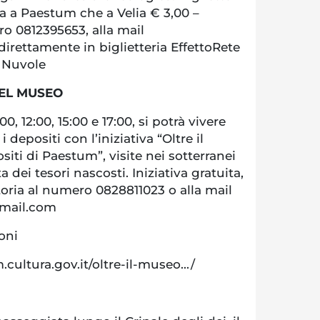
ia a Paestum che a Velia € 3,00 –
o 0812395653, alla mail
irettamente in biglietteria EffettoRete
e Nuvole
 DEL MUSEO
0, 12:00, 15:00 e 17:00, si potrà vivere
i depositi con l’iniziativa “Oltre il
siti di Paestum”, visite nei sotterranei
 dei tesori nascosti. Iniziativa gratuita,
oria al numero 0828811023 o alla mail
gmail.com
ioni
ultura.gov.it/oltre-il-museo.../