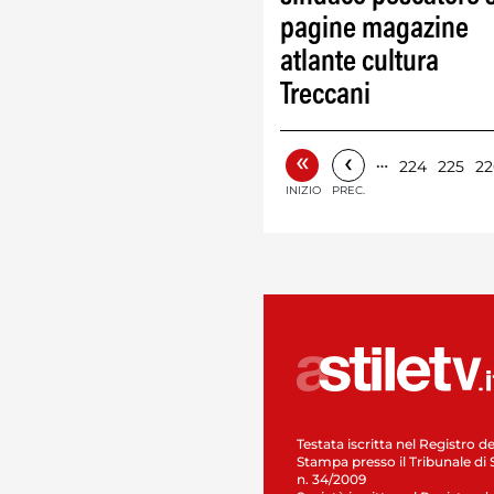
pagine magazine
atlante cultura
Treccani
«
‹
…
224
225
22
INIZIO
PREC.
Testata iscritta nel Registro de
Stampa presso il Tribunale di 
n. 34/2009