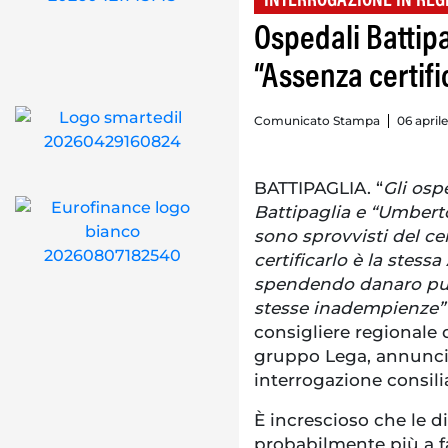
INTERROGAZIONE IN REG
Ospedali Battip
“Assenza certif
Comunicato Stampa
06 april
BATTIPAGLIA. “
Gli osp
Battipaglia e “Umberto
sono sprovvisti del ce
certificarlo è la stessa
spendendo danaro pubb
stesse inadempienze
consigliere regionale
gruppo Lega, annunci
interrogazione consili
È increscioso che le d
probabilmente più a fa