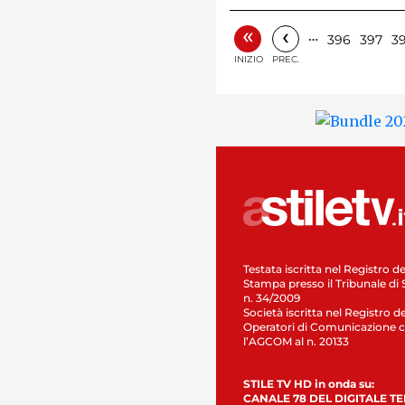
«
‹
…
396
397
3
INIZIO
PREC.
Testata iscritta nel Registro de
Stampa presso il Tribunale di 
n. 34/2009
Società iscritta nel Registro de
Operatori di Comunicazione c
l’AGCOM al n. 20133
STILE TV HD in onda su:
CANALE 78 DEL DIGITALE T