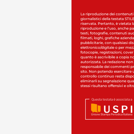
La riproduzione dei contenuti
giornalistici della testata STI
riservata. Pertanto, è vietata l
riproduzione e l’uso, anche par
testi, fotografie, contenuti au
filmati, loghi, grafiche aziendal
pubblicitarie, con qualsiasi di
elettronico/digitale o per mez
fotocopie, registrazioni, cover
quanto è ascrivibile a copia n
autorizzata. La redazione non
responsabile dei commenti pr
sito. Non potendo esercitare 
controllo continuo resta dispo
eliminarli su segnalazione qual
stessi risultano offensivi e oltr