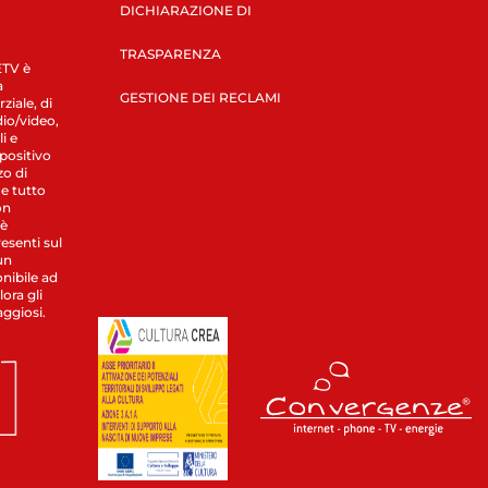
DICHIARAZIONE DI
TRASPARENZA
LETV è
a
GESTIONE DEI RECLAMI
ziale, di
dio/video,
i e
spositivo
zo di
 e tutto
on
 è
esenti sul
un
nibile ad
ora gli
aggiosi.