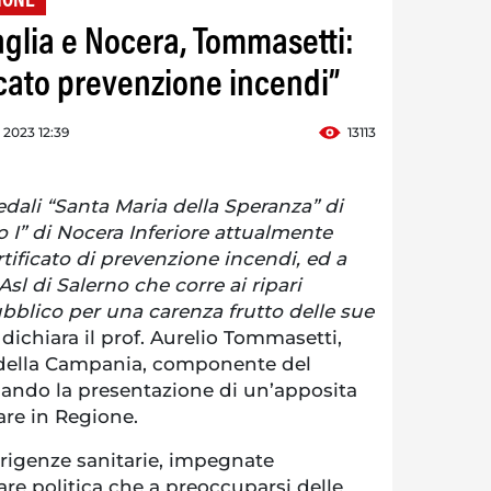
IONE
aglia e Nocera, Tommasetti:
icato prevenzione incendi”
e 2023 12:39
13113
edali “Santa Maria della Speranza” di
 I” di Nocera Inferiore attualmente
rtificato di prevenzione incendi, ed a
 Asl di Salerno che corre ai ripari
lico per una carenza frutto delle sue
”
dichiara il prof. Aurelio Tommasetti,
 della Campania, componente del
ando la presentazione di un’apposita
are in Regione.
irigenze sanitarie, impegnate
re politica che a preoccuparsi delle