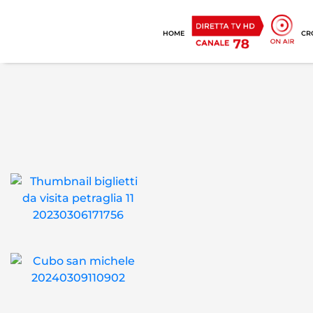
HOME
CR