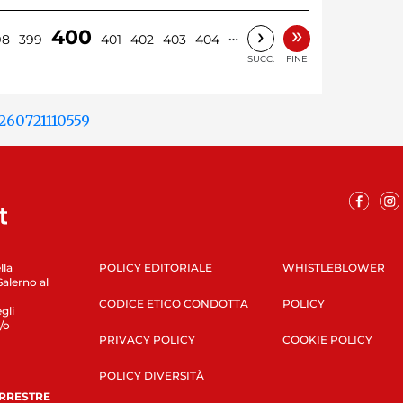
»
›
400
…
98
399
401
402
403
404
SUCC.
FINE
lla
POLICY EDITORIALE
WHISTLEBLOWER
Salerno al
CODICE ETICO CONDOTTA
POLICY
gli
/o
PRIVACY POLICY
COOKIE POLICY
POLICY DIVERSITÀ
ERRESTRE