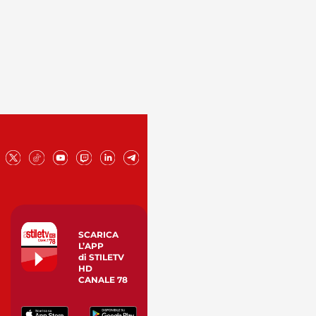
SCARICA
L’APP
di STILETV
HD
CANALE 78