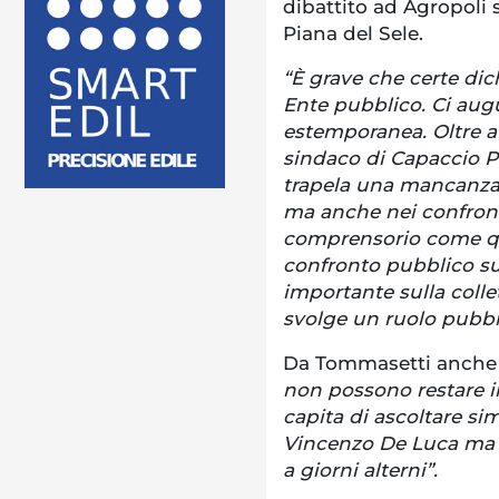
dibattito ad Agropoli s
Piana del Sele.
“È grave che certe dic
Ente pubblico. Ci aug
estemporanea. Oltre a 
sindaco di Capaccio P
trapela una mancanza d
ma anche nei confronti
comprensorio come quel
confronto pubblico su
importante sulla collett
svolge un ruolo pubbl
Da Tommasetti anche 
non possono restare in
capita di ascoltare si
Vincenzo De Luca ma 
a giorni alterni”.