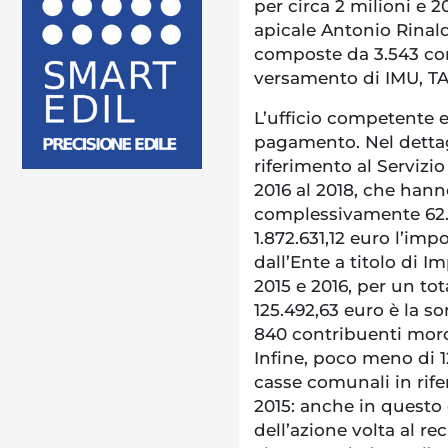
per circa 2 milioni e 2
apicale Antonio Rinald
composte da 3.543 con
versamento di IMU, TAS
L’ufficio competente em
pagamento. Nel dettag
riferimento al Servizio
2016 al 2018, che han
complessivamente 62.
1.872.631,12 euro l’im
dall’Ente a titolo di 
2015 e 2016, per un tot
125.492,63 euro è la s
840 contribuenti moros
Infine, poco meno di 1
casse comunali in rife
2015: anche in questo 
dell’azione volta al r