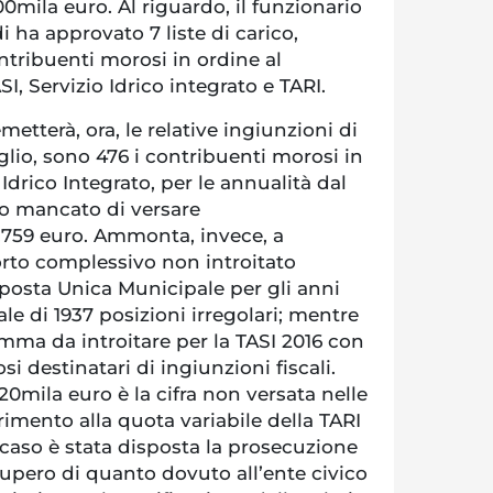
00mila euro. Al riguardo, il funzionario
i ha approvato 7 liste di carico,
tribuenti morosi in ordine al
I, Servizio Idrico integrato e TARI.
etterà, ora, le relative ingiunzioni di
lio, sono 476 i contribuenti morosi in
 Idrico Integrato, per le annualità dal
no mancato di versare
759 euro. Ammonta, invece, a
porto complessivo non introitato
Imposta Unica Municipale per gli anni
ale di 1937 posizioni irregolari; mentre
omma da introitare per la TASI 2016 con
i destinatari di ingiunzioni fiscali.
20mila euro è la cifra non versata nelle
rimento alla quota variabile della TARI
caso è stata disposta la prosecuzione
ecupero di quanto dovuto all’ente civico