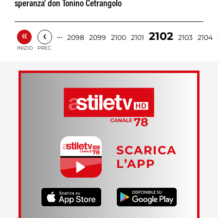
speranza' don Tonino Cetrangolo
«
‹
2102
…
2098
2099
2100
2101
2103
2104
INIZIO
PREC.
SCARICA
L’APP