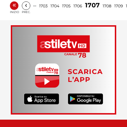
«
‹
1707
…
1703
1704
1705
1706
1708
1709
INIZIO
PREC.
SCARICA
L’APP