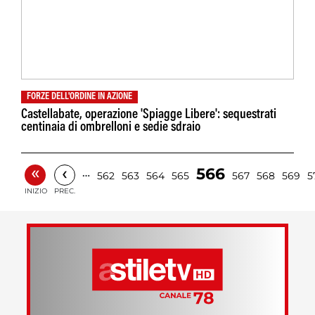
FORZE DELL'ORDINE IN AZIONE
Castellabate, operazione 'Spiagge Libere': sequestrati
centinaia di ombrelloni e sedie sdraio
«
‹
566
…
562
563
564
565
567
568
569
5
INIZIO
PREC.