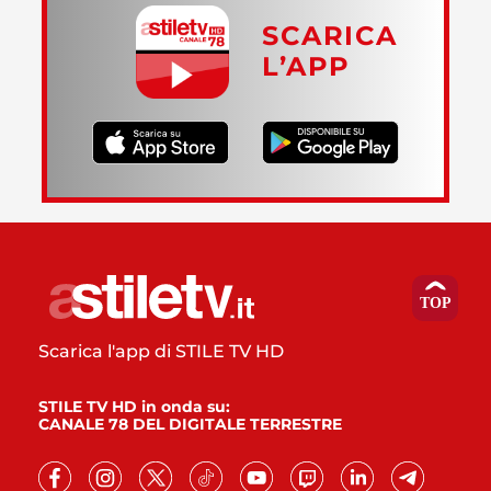
SCARICA
L’APP
Scarica l'app di STILE TV HD
STILE TV HD in onda su:
CANALE 78 DEL DIGITALE TERRESTRE