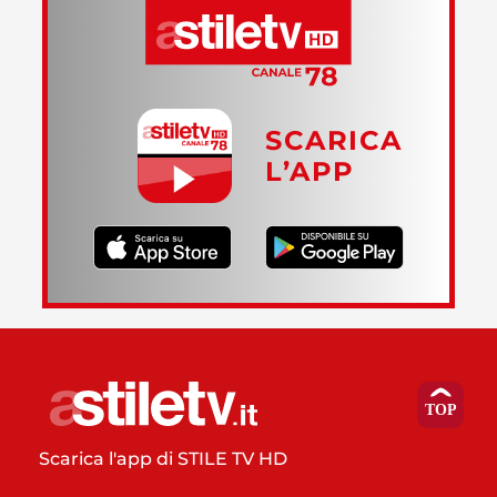
SCARICA
L’APP
Scarica l'app di STILE TV HD