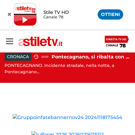
Stile TV HD
OTTIENI
Canale 78
raffollato nel centro storico: maxi sanzione e trasferimento ospiti
Pontecagnano, si ribalta con l'auto alla rotatoria: giovane ferito
CRONACA
10:09
PONTECAGNANO. Incidente stradale, nella notte, a
C
Pontecagnano...
Ca