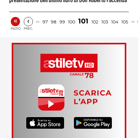
presentazione dell'ultimo libro di Don Roberto Faccenda
«
‹
101
…
…
97
98
99
100
102
103
104
105
INIZIO
PREC.
SCARICA
L’APP