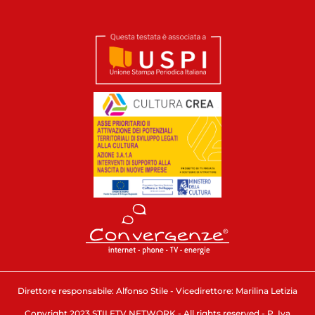
Direttore responsabile: Alfonso Stile - Vicedirettore: Marilina Letizia
Copyright 2023 STILETV NETWORK - All rights reserved - P. Iva