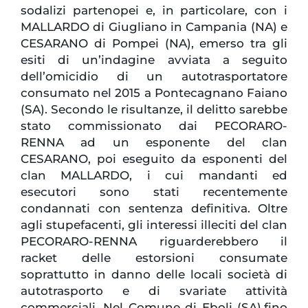
sodalizi partenopei e, in particolare, con i
MALLARDO di Giugliano in Campania (NA) e
CESARANO di Pompei (NA), emerso tra gli
esiti di un’indagine avviata a seguito
dell’omicidio di un autotrasportatore
consumato nel 2015 a Pontecagnano Faiano
(SA). Secondo le risultanze, il delitto sarebbe
stato commissionato dai PECORARO-
RENNA ad un esponente del clan
CESARANO, poi eseguito da esponenti del
clan MALLARDO, i cui mandanti ed
esecutori sono stati recentemente
condannati con sentenza definitiva. Oltre
agli stupefacenti, gli interessi illeciti del clan
PECORARO-RENNA riguarderebbero il
racket delle estorsioni consumate
soprattutto in danno delle locali società di
autotrasporto e di svariate attività
commerciali. Nel Comune di Eboli (SA),fino