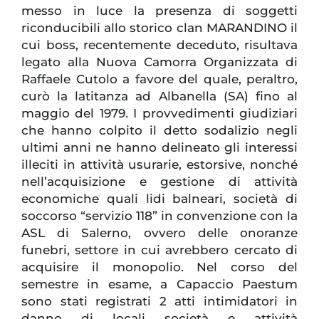
messo in luce la presenza di soggetti
riconducibili allo storico clan MARANDINO il
cui boss, recentemente deceduto, risultava
legato alla Nuova Camorra Organizzata di
Raffaele Cutolo a favore del quale, peraltro,
curò la latitanza ad Albanella (SA) fino al
maggio del 1979. I provvedimenti giudiziari
che hanno colpito il detto sodalizio negli
ultimi anni ne hanno delineato gli interessi
illeciti in attività usurarie, estorsive, nonché
nell’acquisizione e gestione di attività
economiche quali lidi balneari, società di
soccorso “servizio 118” in convenzione con la
ASL di Salerno, ovvero delle onoranze
funebri, settore in cui avrebbero cercato di
acquisire il monopolio. Nel corso del
semestre in esame, a Capaccio Paestum
sono stati registrati 2 atti intimidatori in
danno di locali società e attività