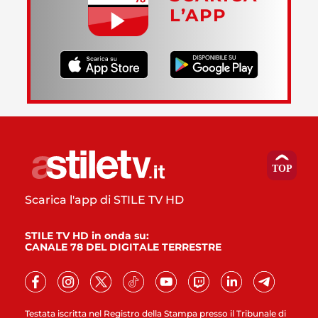
L’APP
Scarica l'app di STILE TV HD
STILE TV HD in onda su:
CANALE 78 DEL DIGITALE TERRESTRE
Testata iscritta nel Registro della Stampa presso il Tribunale di