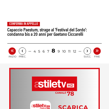
CONFERMA IN APPELLO
Capaccio Paestum, strage al 'Festival del Sordo':
condanna bis a 20 anni per Gaetano Ciccarelli
«
»
‹
›
8
…
…
4
5
6
7
9
10
11
12
INIZIO
PREC.
SUCC.
FINE
SCARICA