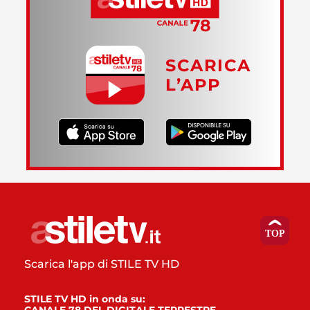
SCARICA
L’APP
Scarica l'app di STILE TV HD
STILE TV HD in onda su: