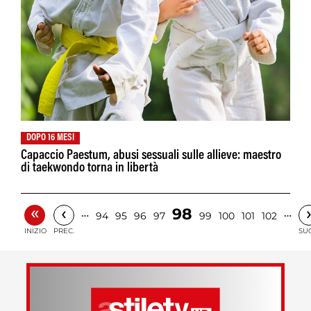
DOPO 16 MESI
Capaccio Paestum, abusi sessuali sulle allieve: maestro
di taekwondo torna in libertà
«
‹
98
…
…
94
95
96
97
99
100
101
102
INIZIO
PREC.
SUC