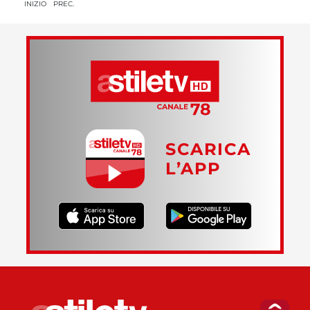
INIZIO
PREC.
SCARICA
L’APP