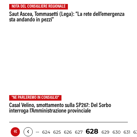
NOTA DEL CONSIGLIERE REGIONALE
Saut Ascea, Tommasetti (Lega): “La rete dell’emergenza
sta andando in pezzi”
"NE PARLEREMO IN CONSIGLIO"
Casal Velino, smottamento sulla SP267: Del Sorbo
interroga l’Amministrazione provinciale
«
‹
628
…
624
625
626
627
629
630
631
6