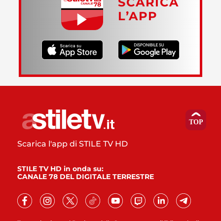
SCARICA
L’APP
Scarica l'app di STILE TV HD
STILE TV HD in onda su:
CANALE 78 DEL DIGITALE TERRESTRE