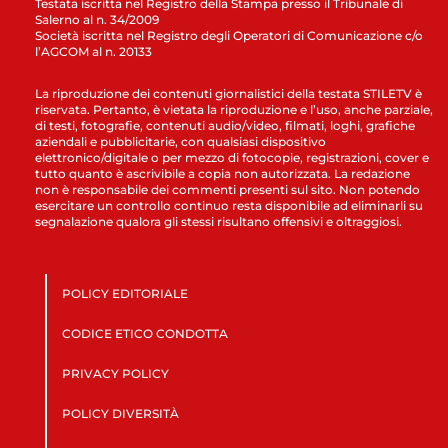
Testata iscritta nel Registro della Stampa presso il Tribunale di
Salerno al n. 34/2009
Società iscritta nel Registro degli Operatori di Comunicazione c/o
l’AGCOM al n. 20133
La riproduzione dei contenuti giornalistici della testata STILETV è
riservata. Pertanto, è vietata la riproduzione e l’uso, anche parziale,
di testi, fotografie, contenuti audio/video, filmati, loghi, grafiche
aziendali e pubblicitarie, con qualsiasi dispositivo
elettronico/digitale o per mezzo di fotocopie, registrazioni, cover e
tutto quanto è ascrivibile a copia non autorizzata. La redazione
non è responsabile dei commenti presenti sul sito. Non potendo
esercitare un controllo continuo resta disponibile ad eliminarli su
segnalazione qualora gli stessi risultano offensivi e oltraggiosi.
POLICY EDITORIALE
CODICE ETICO CONDOTTA
PRIVACY POLICY
POLICY DIVERSITÀ