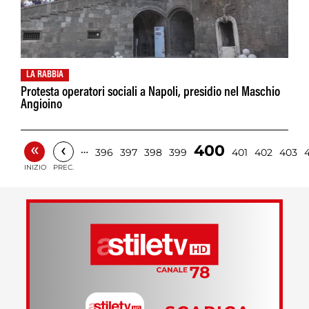
LA RABBIA
Protesta operatori sociali a Napoli, presidio nel Maschio
Angioino
«
‹
400
…
396
397
398
399
401
402
403
INIZIO
PREC.