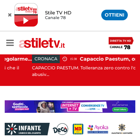
Stile TV HD
OTTIENI
Canale 78
Ospedale Battipaglia, regolarmente in funzione il Servizio Trasfusionale
CRONACA
15:38
l
CAPACCIO PAESTUM. Tolleranza zero contro l'occupazio
abusiv...