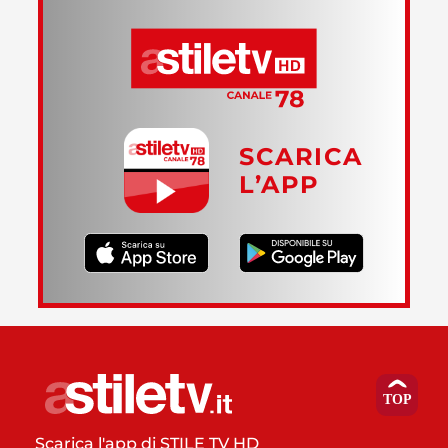
SCARICA
L’APP
Scarica l'app di STILE TV HD