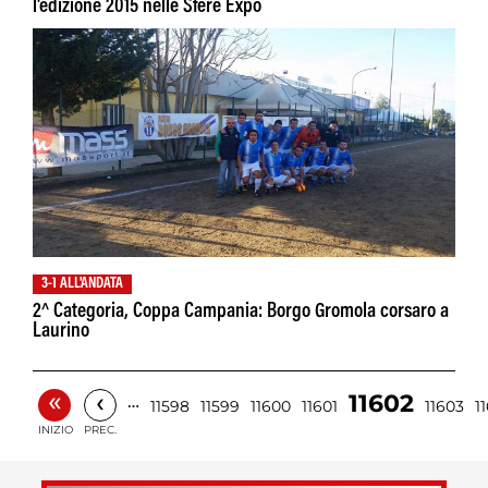
l'edizione 2015 nelle Sfere Expo
3-1 ALL'ANDATA
2^ Categoria, Coppa Campania: Borgo Gromola corsaro a
Laurino
«
‹
11602
…
11598
11599
11600
11601
11603
1
INIZIO
PREC.