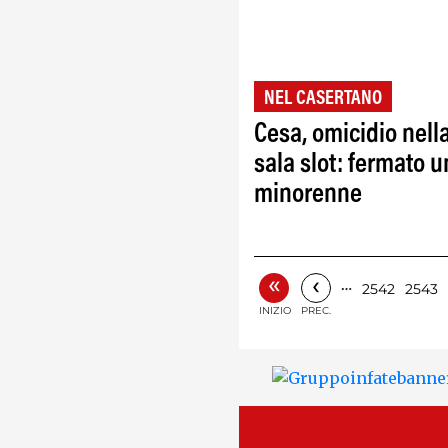
NEL CASERTANO
Cesa, omicidio nell
sala slot: fermato u
minorenne
«
‹
…
2542
2543
INIZIO
PREC.