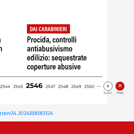
DAI CARABINIERI
a
Procida, controlli
n
antiabusivismo
edilizio: sequestrate
coperture abusive
»
›
2546
…
2544
2545
2547
2548
2549
2550
SUCC.
FINE