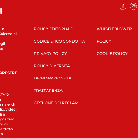
lla
POLICY EDITORIALE
WHISTLEBLOWER
Salerno al
CODICE ETICO CONDOTTA
POLICY
gli
/o
PRIVACY POLICY
COOKIE POLICY
POLICY DIVERSITÀ
ERRESTRE
DICHIARAZIONE DI
TRASPARENZA
LETV è
a
GESTIONE DEI RECLAMI
ziale, di
dio/video,
i e
spositivo
zo di
 e tutto
on