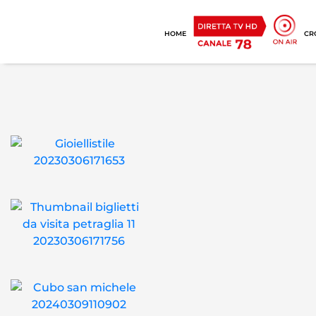
HOME
CR