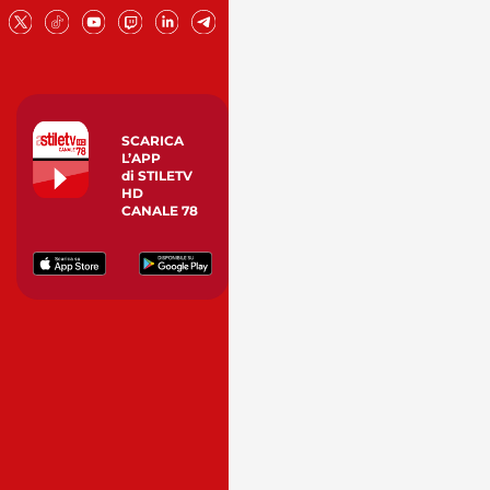
SCARICA
L’APP
di STILETV
HD
CANALE 78