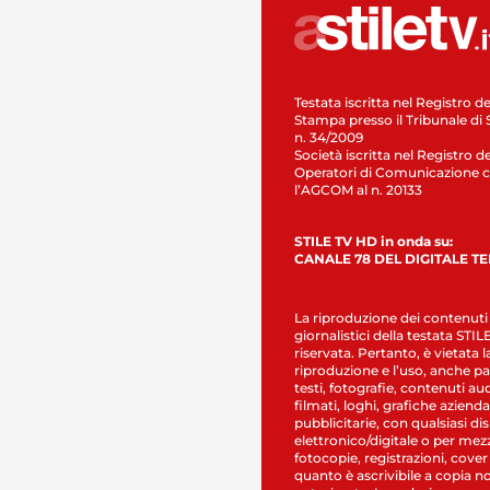
Testata iscritta nel Registro de
Stampa presso il Tribunale di 
n. 34/2009
Società iscritta nel Registro de
Operatori di Comunicazione c
l’AGCOM al n. 20133
STILE TV HD in onda su:
CANALE 78 DEL DIGITALE T
La riproduzione dei contenuti
giornalistici della testata STI
riservata. Pertanto, è vietata l
riproduzione e l’uso, anche par
testi, fotografie, contenuti au
filmati, loghi, grafiche aziendal
pubblicitarie, con qualsiasi di
elettronico/digitale o per mez
fotocopie, registrazioni, cover
quanto è ascrivibile a copia n