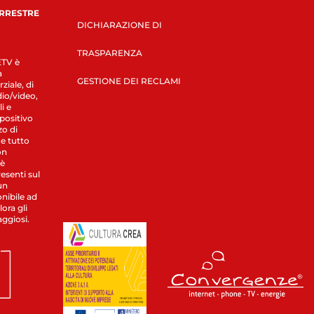
ERRESTRE
DICHIARAZIONE DI
TRASPARENZA
LETV è
a
GESTIONE DEI RECLAMI
ziale, di
dio/video,
i e
spositivo
zo di
 e tutto
on
 è
esenti sul
un
nibile ad
ora gli
aggiosi.