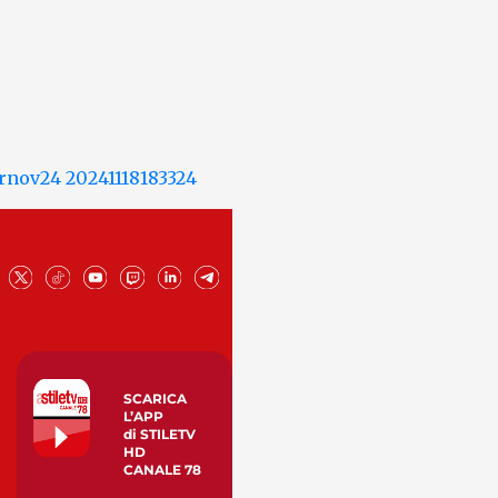
SCARICA
L’APP
di STILETV
HD
CANALE 78