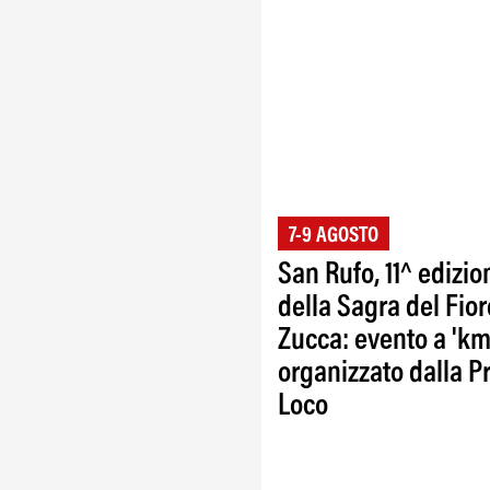
7-9 AGOSTO
San Rufo, 11^ edizio
della Sagra del Fior
Zucca: evento a 'km
organizzato dalla P
Loco