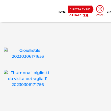
HOME
CR