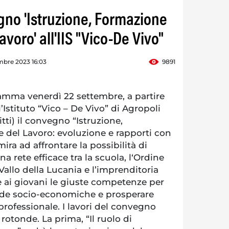
gno 'Istruzione, Formazione
avoro' all'IIS "Vico-De Vivo"
mbre 2023 16:03
9891
mma venerdì 22 settembre, a partire
l’Istituto “Vico – De Vivo” di Agropoli
itti) il convegno “Istruzione,
 del Lavoro: evoluzione e rapporti con
 mira ad affrontare la possibilità di
na rete efficace tra la scuola, l‘Ordine
Vallo della Lucania e l’imprenditoria
ire ai giovani le giuste competenze per
sfide socio-economiche e prosperare
 professionale. I lavori del convegno
otonde. La prima, “Il ruolo di