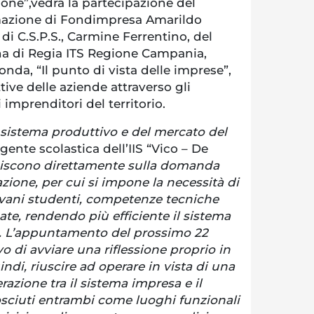
ione”,vedrà la partecipazione del
rmazione di Fondimpresa Amarildo
 di C.S.P.S., Carmine Ferrentino, del
na di Regia ITS Regione Campania,
nda, “Il punto di vista delle imprese”,
tive delle aziende attraverso gli
imprenditori del territorio.
l sistema produttivo e del mercato del
igente scolastica dell’IIS “Vico – De
iscono direttamente sulla domanda
azione, per cui si impone la necessità di
iovani studenti, competenze tecniche
ate, rendendo più efficiente il sistema
o. L’appuntamento del prossimo 22
vo di avviare una riflessione proprio in
ndi, riuscire ad operare in vista di una
razione tra il sistema impresa e il
osciuti entrambi come luoghi funzionali