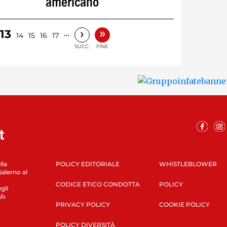
americano
»
›
13
…
14
15
16
17
SUCC.
FINE
lla
POLICY EDITORIALE
WHISTLEBLOWER
Salerno al
CODICE ETICO CONDOTTA
POLICY
gli
/o
PRIVACY POLICY
COOKIE POLICY
POLICY DIVERSITÀ