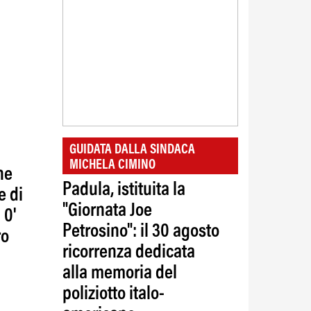
GUIDATA DALLA SINDACA
MICHELA CIMINO
ne
Padula, istituita la
e di
"Giornata Joe
 0'
Petrosino": il 30 agosto
ro
ricorrenza dedicata
alla memoria del
poliziotto italo-