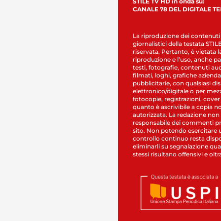
STILE TV HD in onda su:
CANALE 78 DEL DIGITALE T
La riproduzione dei contenuti
giornalistici della testata STI
riservata. Pertanto, è vietata l
riproduzione e l’uso, anche par
testi, fotografie, contenuti au
filmati, loghi, grafiche aziendal
pubblicitarie, con qualsiasi di
elettronico/digitale o per mez
fotocopie, registrazioni, cover
quanto è ascrivibile a copia n
autorizzata. La redazione non
responsabile dei commenti pr
sito. Non potendo esercitare 
controllo continuo resta dispo
eliminarli su segnalazione qual
stessi risultano offensivi e oltr