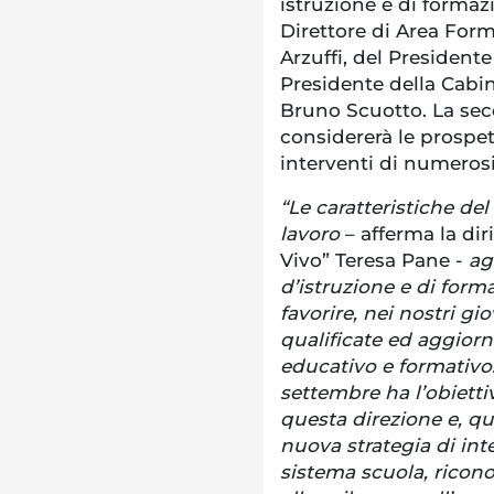
istruzione e di formaz
Direttore di Area Fo
Arzuffi, del Presidente
Presidente della Cabi
Bruno Scuotto. La seco
considererà le prospet
interventi di numerosi 
“Le caratteristiche de
lavoro
– afferma la dir
Vivo” Teresa Pane -
ag
d’istruzione e di form
favorire, nei nostri g
qualificate ed aggiorn
educativo e formativ
settembre ha l’obietti
questa direzione e, qui
nuova strategia di inte
sistema scuola, ricon