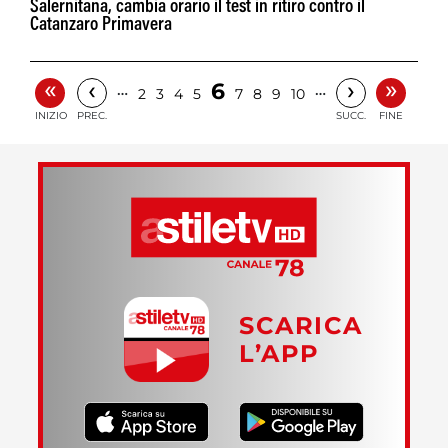
Salernitana, cambia orario il test in ritiro contro il
Catanzaro Primavera
«
»
‹
›
6
…
…
2
3
4
5
7
8
9
10
INIZIO
PREC.
SUCC.
FINE
SCARICA
L’APP