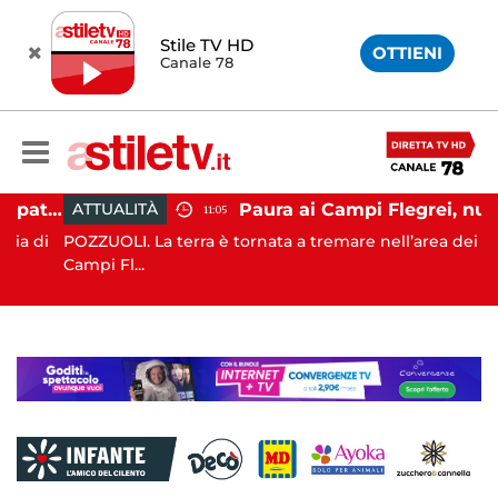
Stile TV HD
OTTIENI
Canale 78
Napoli, operazione Alto Impatto: trovate 252 dosi di droga
Paura ai Campi Flegrei, nuova scossa e sciame sismico
ATTUALITÀ
11:05
di
POZZUOLI. La terra è tornata a tremare nell’area dei
Campi Fl...