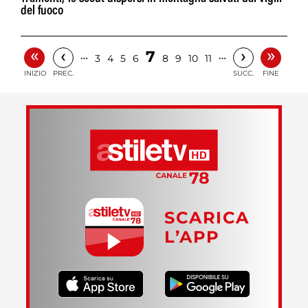
del fuoco
«
»
‹
›
7
…
…
3
4
5
6
8
9
10
11
INIZIO
PREC.
SUCC.
FINE
SCARICA
L’APP