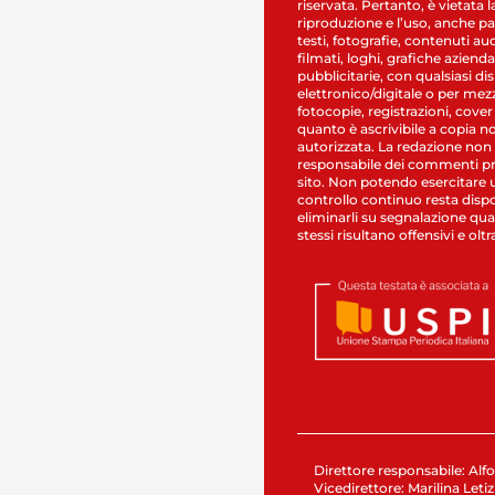
riservata. Pertanto, è vietata l
riproduzione e l’uso, anche par
testi, fotografie, contenuti au
filmati, loghi, grafiche aziendal
pubblicitarie, con qualsiasi di
elettronico/digitale o per mez
fotocopie, registrazioni, cover
quanto è ascrivibile a copia n
autorizzata. La redazione non
responsabile dei commenti pr
sito. Non potendo esercitare 
controllo continuo resta dispo
eliminarli su segnalazione qual
stessi risultano offensivi e oltr
Direttore responsabile: Alfo
Vicedirettore: Marilina Letiz