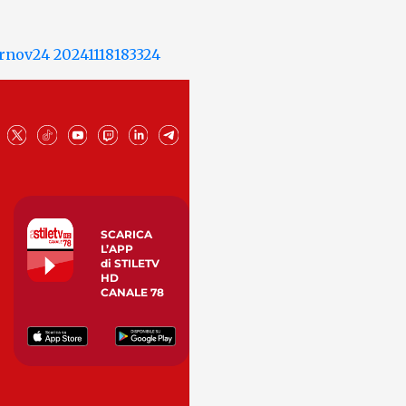
SCARICA
L’APP
di STILETV
HD
CANALE 78