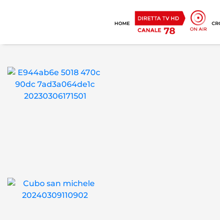
HOME
CR