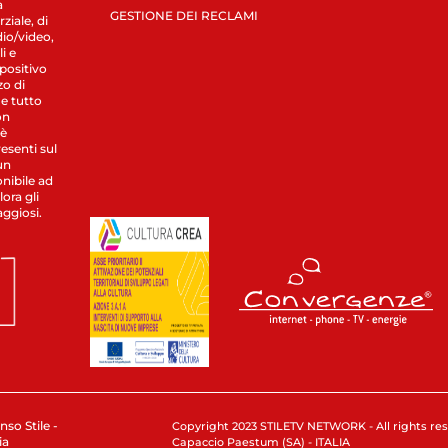
a
GESTIONE DEI RECLAMI
ziale, di
dio/video,
i e
spositivo
zo di
 e tutto
on
 è
esenti sul
un
nibile ad
ora gli
aggiosi.
nso Stile -
Copyright 2023 STILETV NETWORK - All rights rese
ia
Capaccio Paestum (SA) - ITALIA