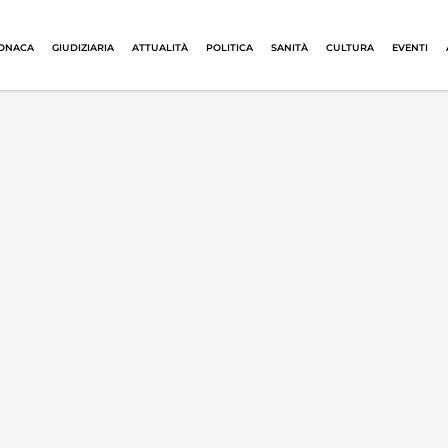
ONACA
GIUDIZIARIA
ATTUALITÀ
POLITICA
SANITÀ
CULTURA
EVENTI