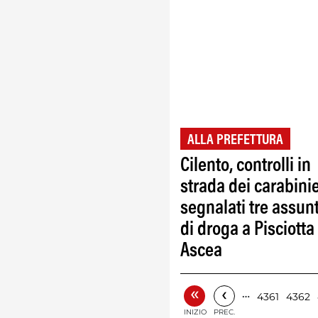
ALLA PREFETTURA
Cilento, controlli in
strada dei carabinie
segnalati tre assunt
di droga a Pisciotta
Ascea
«
‹
…
4361
4362
INIZIO
PREC.