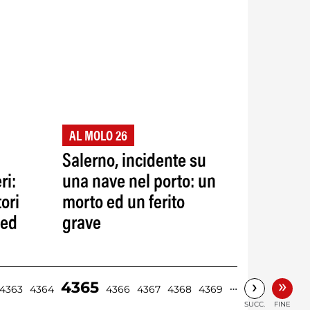
AL MOLO 26
Salerno, incidente su
ri:
una nave nel porto: un
ori
morto ed un ferito
 ed
grave
»
›
4365
…
4363
4364
4366
4367
4368
4369
SUCC.
FINE