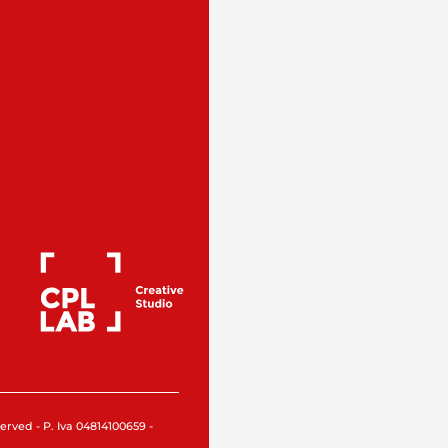
rved - P. Iva 04814100659 -