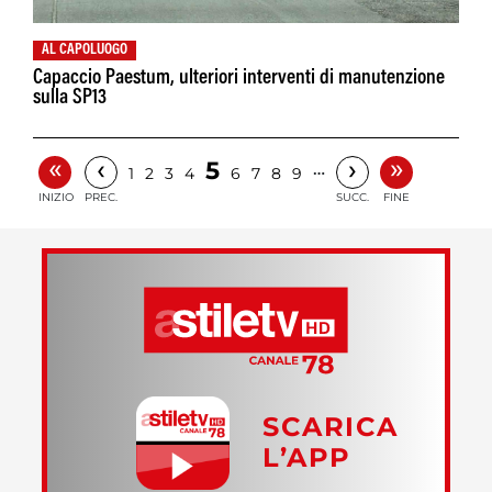
AL CAPOLUOGO
Capaccio Paestum, ulteriori interventi di manutenzione
sulla SP13
«
»
‹
›
5
…
1
2
3
4
6
7
8
9
INIZIO
PREC.
SUCC.
FINE
SCARICA
L’APP