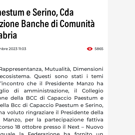
estum e Serino, Cda
azione Banche di Comunità
abria
bre 2023 11:03
5865
appresentanza, Mutualità, Dimensioni
’ecosistema. Questi sono stati i temi
ll’incontro che il Presidente Manzo ha
lio di amministrazione, il Collegio
ione della BCC di Capaccio Paestum e
della Bcc di Capaccio Paestum e Serino,
ha voluto ringraziare il Presidente della
Manzo, per la partecipazione fattiva
scorso 18 ottobre presso il Next – Nuovo
l quale la Federazione ha fornito un