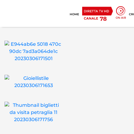
HOME
CR