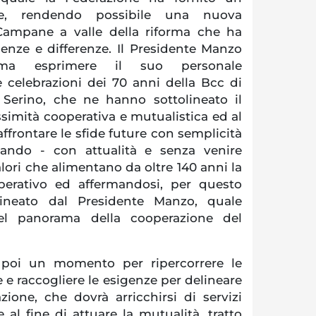
te, rendendo possibile una nuova
Campane a valle della riforma che ha
genze e differenze. Il Presidente Manzo
ma esprimere il suo personale
 celebrazioni dei 70 anni della Bcc di
Serino, che ne hanno sottolineato il
simità cooperativa e mutualistica ed al
frontare le sfide future con semplicità
nando - con attualità e senza venire
alori che alimentano da oltre 140 anni la
perativo ed affermandosi, per questo
ineato dal Presidente Manzo, quale
el panorama della cooperazione del
o poi un momento per ripercorrere le
e e raccogliere le esigenze per delineare
zione, che dovrà arricchirsi di servizi
 al fine di attuare la mutualità, tratto