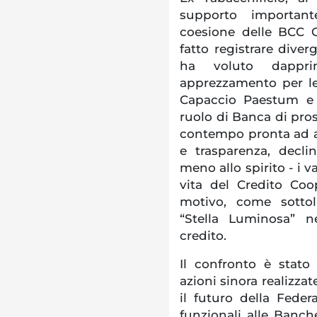
supporto importan
coesione delle BCC 
fatto registrare diver
ha voluto dappri
apprezzamento per le
Capaccio Paestum e 
ruolo di Banca di pros
contempo pronta ad af
e trasparenza, decli
meno allo spirito - i v
vita del Credito Coo
motivo, come sottol
“Stella Luminosa” n
credito.
Il confronto è stat
azioni sinora realizzat
il futuro della Federa
funzionali alle Banche