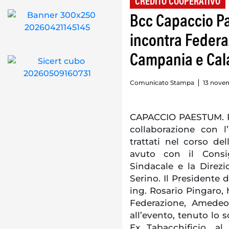
CREDITO COOPERATIVO
Bcc Capaccio Pa
incontra Feder
Campania e Cal
Comunicato Stampa
13 novem
CAPACCIO PAESTUM. R
collaborazione con l
trattati nel corso de
avuto con il Consig
Sindacale e la Direz
Serino. Il Presidente 
ing. Rosario Pingaro, 
Federazione, Amedeo 
all’evento, tenuto lo 
Ex Tabacchificio, a