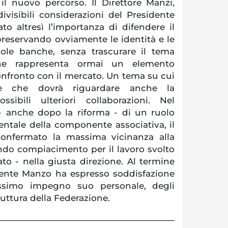
 il nuovo percorso. Il Direttore Manzi,
visibili considerazioni del Presidente
to altresì l’importanza di difendere il
preservando ovviamente le identità e le
ngole banche, senza trascurare il tema
he rappresenta ormai un elemento
onfronto con il mercato. Un tema su cui
 e che dovrà riguardare anche la
sibili ulteriori collaborazioni. Nel
 - anche dopo la riforma - di un ruolo
ntale della componente associativa, il
confermato la massima vicinanza alla
ndo compiacimento per il lavoro svolto
to - nella giusta direzione. Al termine
idente Manzo ha espresso soddisfazione
ssimo impegno suo personale, degli
ruttura della Federazione.