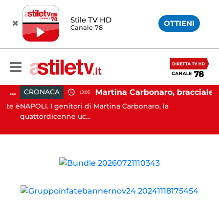
Stile TV HD
OTTIENI
Canale 78
Salerno, cadavere nel cortile di un palazzo: indaga la Polizia
Martina Carbonaro, braccialetto elettronico per i genitori della 14enne uccisa dall'ex
CRONACA
13:05
te è
NAPOLI. I genitori di Martina Carbonaro, la
quattordicenne uc...